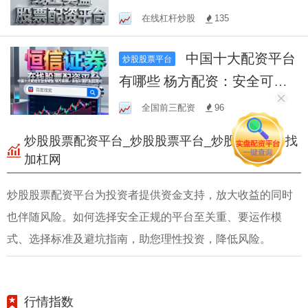
金操盘网站
在线杠杆炒股
135
中国十大配资平台
炒股股票平台
有哪些 杨方配资：安全可靠
的配资网站
全国前三配资
96
炒股股票配资平台_炒股股票平台_炒股杠杆平台找
加杠网
炒股股票配资平台为投资者提供资金支持，放大收益的同时
也伴随风险。如何选择安全正规的平台至关重、要运作模
式、选择标准及避坑指南，助您理性投资，降低风险。
行情指数