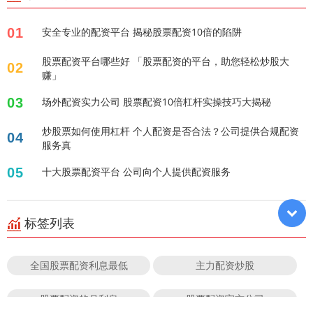
01
安全专业的配资平台 揭秘股票配资10倍的陷阱
股票配资平台哪些好 「股票配资的平台，助您轻松炒股大
02
赚」
03
场外配资实力公司 股票配资10倍杠杆实操技巧大揭秘
炒股票如何使用杠杆 个人配资是否合法？公司提供合规配资
04
服务真
05
十大股票配资平台 公司向个人提供配资服务
标签列表
全国股票配资利息最低
主力配资炒股
股票配资的月利息
股票配资官方公司