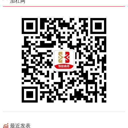
加杠网
最近发表