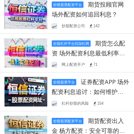
期货投顾官网
炒股股票配资平台
场外配资如何追回利息？
炒股配资公司
142
期货怎么配
炒股杠杆平台找加杠网
资 场外配资利息最低利率查
询
网上配资开户
71
证券配资APP 场外
炒股股票平台
配资利息追讨：如何维护权
益？
杠杆炒股的风险
154
期货配资出入
炒股股票配资平台
金 杨方配资：安全可靠的资