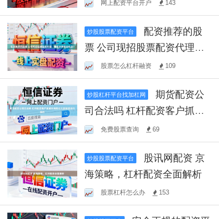
网上配资平台开户
143
真的安全吗？
配资推荐的股
炒股股票配资平台
票 公司现招股票配资代理，
赚取丰厚佣金机会！
股票怎么杠杆融资
109
期货配资公
炒股杠杆平台找加杠网
司合法吗 杠杆配资客户抓紧
时间前往久联配资进行操作
免费股票查询
69
股讯网配资 京
炒股股票配资平台
海策略，杠杆配资全面解析
股票杠杆怎么办
153